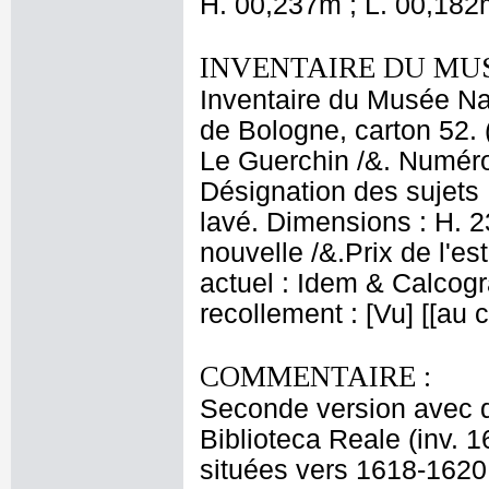
H. 00,237m ; L. 00,182
INVENTAIRE DU MU
Inventaire du Musée Nap
de Bologne, carton 52. 
Le Guerchin /&. Numéro 
Désignation des sujets 
lavé. Dimensions : H. 2
nouvelle /&.Prix de l'es
actuel : Idem & Calcog
recollement : [Vu] [[au
COMMENTAIRE :
Seconde version avec de
Biblioteca Reale (inv. 1
situées vers 1618-1620.