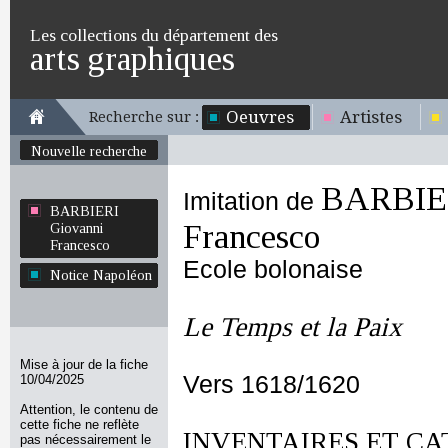
Les collections du département des
arts graphiques
Oeuvres
Artistes
Recherche sur :
Nouvelle recherche
BARBIER
Imitation de
BARBIERI
Francesco
Giovanni
Francesco
Ecole bolonaise
Notice Napoléon
Le Temps et la Paix
Mise à jour de la fiche
Vers 1618/1620
10/04/2025
Attention, le contenu de
cette fiche ne reflète
INVENTAIRES ET CA
pas nécessairement le