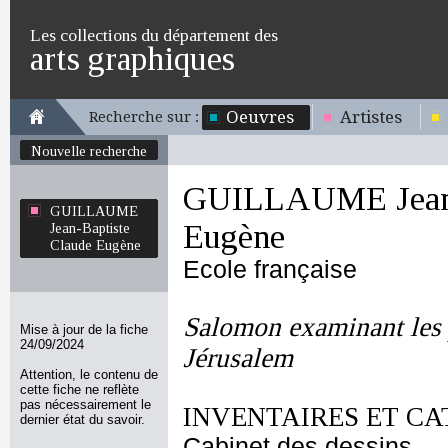
Les collections du département des
arts graphiques
Oeuvres
Artistes
Recherche sur :
Nouvelle recherche
GUILLAUME Jean-
GUILLAUME
Eugène
Jean-Baptiste
Claude Eugène
Ecole française
Salomon examinant les 
Mise à jour de la fiche
24/09/2024
Jérusalem
Attention, le contenu de
cette fiche ne reflète
pas nécessairement le
INVENTAIRES ET CA
dernier état du savoir.
Cabinet des dessins