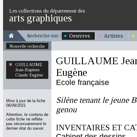
Les collections du département des
arts graphiques
Oeuvres
Artistes
Recherche sur :
Nouvelle recherche
GUILLAUME Jean-
GUILLAUME
Eugène
Jean-Baptiste
Claude Eugène
Ecole française
Silène tenant le jeune 
Mise à jour de la fiche
06/09/2021
genou
Attention, le contenu de
cette fiche ne reflète
pas nécessairement le
INVENTAIRES ET CA
dernier état du savoir.
Cabinet des dessins