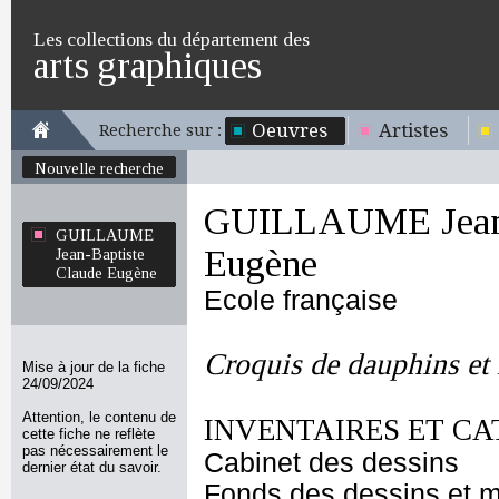
Les collections du département des
arts graphiques
Oeuvres
Artistes
Recherche sur :
Nouvelle recherche
GUILLAUME Jean-
GUILLAUME
Eugène
Jean-Baptiste
Claude Eugène
Ecole française
Croquis de dauphins et 
Mise à jour de la fiche
24/09/2024
Attention, le contenu de
INVENTAIRES ET CA
cette fiche ne reflète
pas nécessairement le
Cabinet des dessins
dernier état du savoir.
Fonds des dessins et m