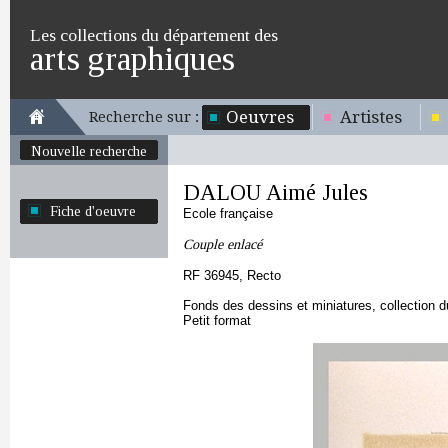
Les collections du département des
arts graphiques
Oeuvres
Artistes
Recherche sur :
Nouvelle recherche
DALOU Aimé Jules
Fiche d'oeuvre
Ecole française
Couple enlacé
RF 36945, Recto
Fonds des dessins et miniatures, collection 
Petit format