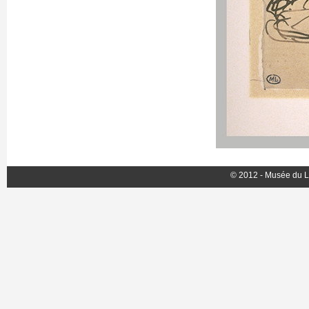
© 2012 - Musée du L