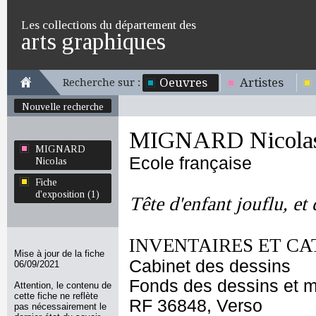
Les collections du département des
arts graphiques
Oeuvres
Artistes
Recherche sur :
Nouvelle recherche
MIGNARD Nicola
MIGNARD
Ecole française
Nicolas
Fiche
d'exposition (1)
Tête d'enfant jouflu, et
INVENTAIRES ET CA
Mise à jour de la fiche
Cabinet des dessins
06/09/2021
Fonds des dessins et m
Attention, le contenu de
cette fiche ne reflète
RF 36848, Verso
pas nécessairement le