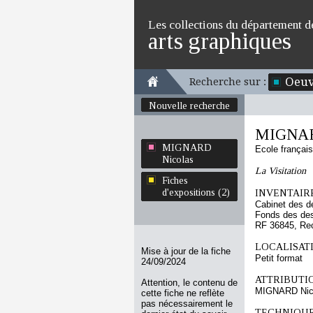
Les collections du département d
arts graphiques
Oeuv
Recherche sur :
Nouvelle recherche
MIGNAR
MIGNARD
Ecole françai
Nicolas
La Visitation
Fiches
d'expositions (2)
INVENTAIRE
Cabinet des d
Fonds des des
RF 36845, Re
LOCALISATI
Mise à jour de la fiche
Petit format
24/09/2024
ATTRIBUTI
Attention, le contenu de
MIGNARD Nic
cette fiche ne reflète
pas nécessairement le
TECHNIQUE