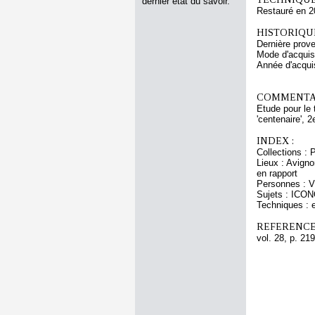
dernier état du savoir.
Restauré en 2
HISTORIQUE
Dernière prov
Mode d'acquisi
Année d'acquis
COMMENTAI
Etude pour le 
'centenaire', 
INDEX :
Collections : 
Lieux : Avigno
en rapport
Personnes : V
Sujets : ICO
Techniques : e
REFERENCE
vol. 28, p. 219