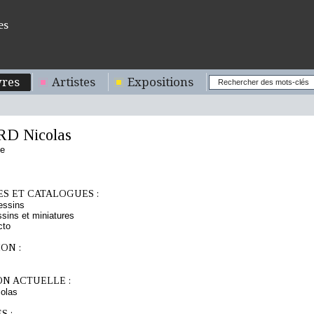
es
res
Artistes
Expositions
D Nicolas
se
S ET CATALOGUES :
essins
sins et miniatures
cto
ON :
ON ACTUELLE :
olas
S :