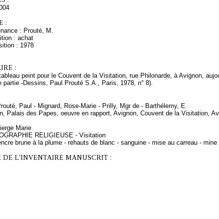
004
 :
enance : Prouté, M.
tion : achat
ition : 1978
RE :
tableau peint pour le Couvent de la Visitation, rue Philonarde, à Avignon, auj
2e partie -Dessins, Paul Prouté S.A., Paris, 1978, n° 8).
Prouté, Paul - Mignard, Rose-Marie - Prilly, Mgr de - Barthélemy, E.
n, Palais des Papes, oeuvre en rapport, Avignon, Couvent de la Visitation, Av
ierge Marie
NOGRAPHIE RELIGIEUSE - Visitation
ncre brune à la plume - rehauts de blanc - sanguine - mise au carreau - mine
 DE L'INVENTAIRE MANUSCRIT :