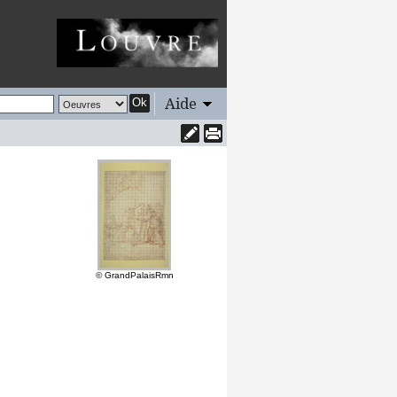
Aide
Ok
© GrandPalaisRmn