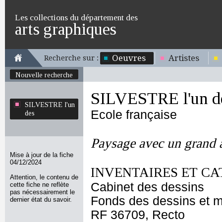
Les collections du département des
arts graphiques
Oeuvres
Artistes
Recherche sur :
Nouvelle recherche
SILVESTRE l'un d
SILVESTRE l'un
Ecole française
des
Paysage avec un grand 
Mise à jour de la fiche
04/12/2024
INVENTAIRES ET CA
Attention, le contenu de
Cabinet des dessins
cette fiche ne reflète
pas nécessairement le
Fonds des dessins et m
dernier état du savoir.
RF 36709, Recto