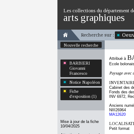
Les collections du département d
arts graphiques
Oeuv
Recherche sur :
Nouvelle recherche
BA
Attribué à
BARBIERI
Ecole bolonai
Giovanni
Paysage avec u
Francesco
Notice Napoléon
INVENTAIRE
Cabinet des d
Fiche
Fonds des des
d'exposition (1)
INV 6972, Re
Anciens numér
NIII26964
MA12620
Mise à jour de la fiche
LOCALISATI
10/04/2025
Petit format