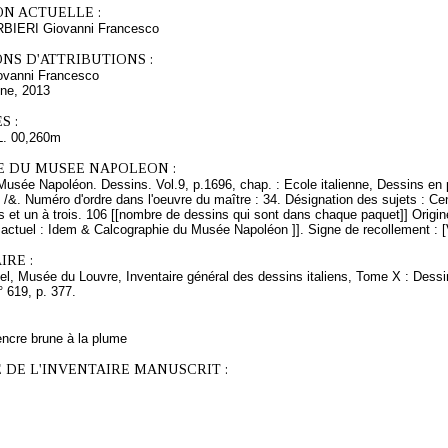
ON ACTUELLE :
RBIERI Giovanni Francesco
NS D'ATTRIBUTIONS :
vanni Francesco
ine, 2013
S :
L. 00,260m
E DU MUSEE NAPOLEON :
Musée Napoléon. Dessins. Vol.9, p.1696, chap. : Ecole italienne, Dessins en 
 /&. Numéro d'ordre dans l'oeuvre du maître : 34. Désignation des sujets : Cen
 et un à trois. 106 [[nombre de dessins qui sont dans chaque paquet]] Origin
ctuel : Idem & Calcographie du Musée Napoléon ]]. Signe de recollement : [V
RE :
el, Musée du Louvre, Inventaire général des dessins italiens, Tome X : Dessi
° 619, p. 377.
encre brune à la plume
 DE L'INVENTAIRE MANUSCRIT :