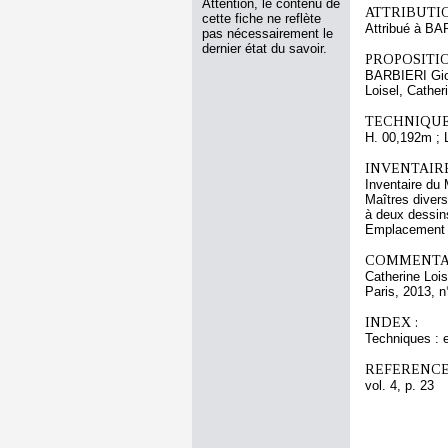
Attention, le contenu de
ATTRIBUTI
cette fiche ne reflète
Attribué à BA
pas nécessairement le
dernier état du savoir.
PROPOSITIO
BARBIERI Gio
Loisel, Cather
TECHNIQUE
H. 00,192m ; 
INVENTAIR
Inventaire du 
Maîtres divers
à deux dessins
Emplacement a
COMMENTAI
Catherine Lois
Paris, 2013, n
INDEX :
Techniques : 
REFERENCE
vol. 4, p. 23