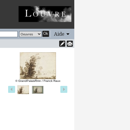
Aide
Ok
© GrandPalaisRmn / Franck Raux