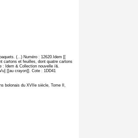
paquets. (...) Numéro : 12620.Idem [[
t cartons et feuilles, dont quatre cartons
e : Idem & Collection nouvelle /&.
u] [[au crayon]]. Cote : 1DD41
ns bolonais du XVIIe siècle, Tome II,