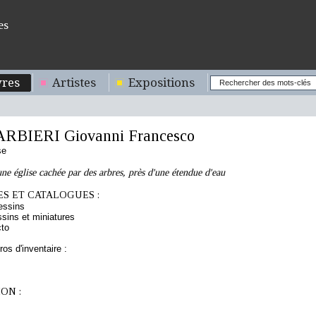
es
res
Artistes
Expositions
RBIERI Giovanni Francesco
se
ne église cachée par des arbres, près d'une étendue d'eau
S ET CATALOGUES :
essins
sins et miniatures
cto
os d'inventaire :
ON :