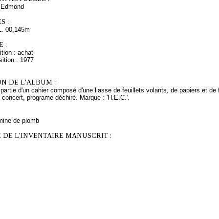
 Edmond
S :
L. 00,145m
 :
tion : achat
ition : 1977
N DE L'ALBUM :
 partie d'un cahier composé d'une liasse de feuillets volants, de papiers et de
concert, programe déchiré. Marque : 'H.E.C.'.
mine de plomb
 DE L'INVENTAIRE MANUSCRIT :