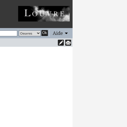
Aide
Ok