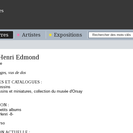
es
res
Artistes
Expositions
Henri Edmond
se
ges, vus de dos
S ET CATALOGUES :
essins
sins et miniatures, collection du musée d'Orsay
ON :
etits albums
enri -8-
rso
ON ACTUELLE :