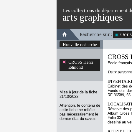
Les collections du département d
arts graphiques
Oeuv
Recherche sur :
Nouvelle recherche
CROSS 
CROSS Henri
Ecole françai
Edmond
Deux personna
INVENTAIRE
Cabinet des d
Fonds des des
Mise à jour de la fiche
RF 36589, 55
21/10/2022
LOCALISATI
Attention, le contenu de
Réserve des p
cette fiche ne reflète
Album Cross H
pas nécessairement le
Folio 33
dernier état du savoir.
dessiné au ve
ATTRIBUTI