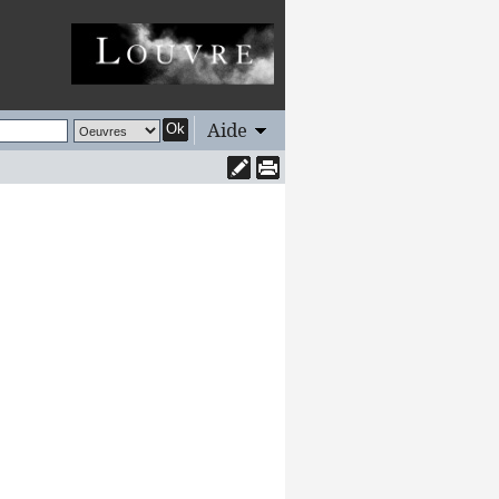
Aide
Ok