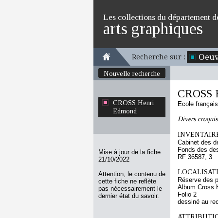
Les collections du département d
arts graphiques
Oeuv
Recherche sur :
Nouvelle recherche
CROSS 
CROSS Henri
Ecole françai
Edmond
Divers croquis
INVENTAIRE
Cabinet des d
Fonds des des
Mise à jour de la fiche
RF 36587, 3
21/10/2022
LOCALISATI
Attention, le contenu de
Réserve des p
cette fiche ne reflète
Album Cross H
pas nécessairement le
Folio 2
dernier état du savoir.
dessiné au re
ATTRIBUTI