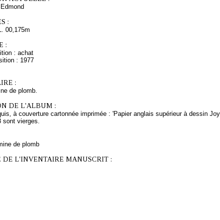
 Edmond
S :
L. 00,175m
 :
tion : achat
ition : 1977
RE :
ine de plomb.
N DE L'ALBUM :
uis, à couverture cartonnée imprimée : 'Papier anglais supérieur à dessin Joyn
8 sont vierges.
mine de plomb
 DE L'INVENTAIRE MANUSCRIT :