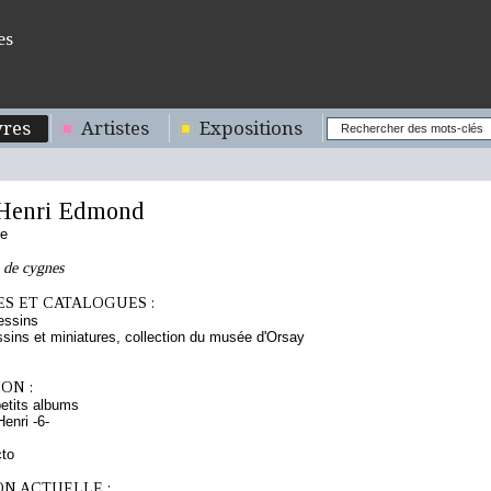
es
res
Artistes
Expositions
Henri Edmond
se
 de cygnes
S ET CATALOGUES :
essins
sins et miniatures, collection du musée d'Orsay
ON :
etits albums
enri -6-
cto
ON ACTUELLE :