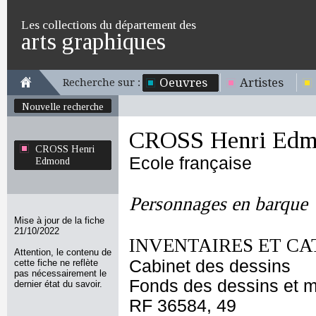
Les collections du département des
arts graphiques
Oeuvres
Artistes
Recherche sur :
Nouvelle recherche
CROSS Henri Edm
CROSS Henri
Ecole française
Edmond
Personnages en barque
Mise à jour de la fiche
21/10/2022
INVENTAIRES ET CA
Attention, le contenu de
Cabinet des dessins
cette fiche ne reflète
pas nécessairement le
Fonds des dessins et m
dernier état du savoir.
RF 36584, 49