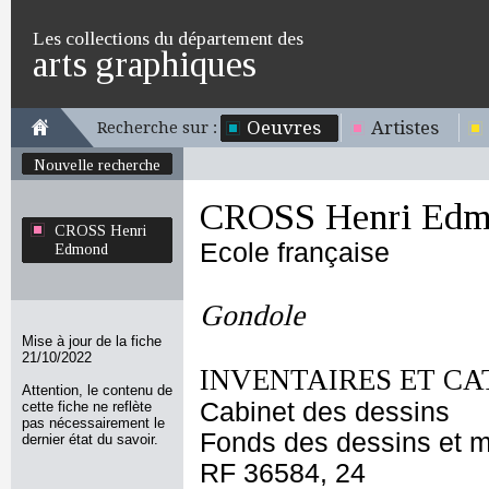
Les collections du département des
arts graphiques
Oeuvres
Artistes
Recherche sur :
Nouvelle recherche
CROSS Henri Edm
CROSS Henri
Ecole française
Edmond
Gondole
Mise à jour de la fiche
21/10/2022
INVENTAIRES ET CA
Attention, le contenu de
Cabinet des dessins
cette fiche ne reflète
pas nécessairement le
Fonds des dessins et m
dernier état du savoir.
RF 36584, 24