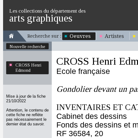
Les collections du département des
arts graphiques
Oeuvres
Artistes
Recherche sur :
Nouvelle recherche
CROSS Henri Edm
CROSS Henri
Ecole française
Edmond
Gondolier devant un pa
Mise à jour de la fiche
21/10/2022
INVENTAIRES ET CA
Attention, le contenu de
Cabinet des dessins
cette fiche ne reflète
pas nécessairement le
Fonds des dessins et m
dernier état du savoir.
RF 36584, 20