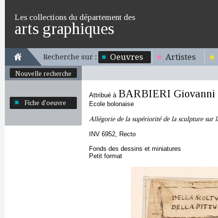
Les collections du département des
arts graphiques
Oeuvres
Artistes
Recherche sur :
Nouvelle recherche
BARBIERI Giovanni 
Attribué à
Fiche d'oeuvre
Ecole bolonaise
Allégorie de la supériorité de la sculpture sur l
INV 6952, Recto
Fonds des dessins et miniatures
Petit format