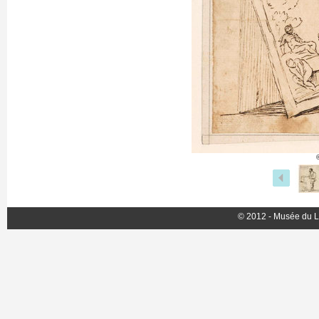
© 2012 - Musée du L