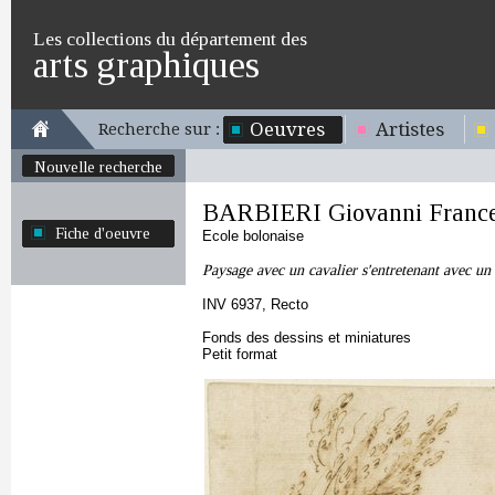
Les collections du département des
arts graphiques
Oeuvres
Artistes
Recherche sur :
Nouvelle recherche
BARBIERI Giovanni Franc
Fiche d'oeuvre
Ecole bolonaise
Paysage avec un cavalier s'entretenant avec u
INV 6937, Recto
Fonds des dessins et miniatures
Petit format