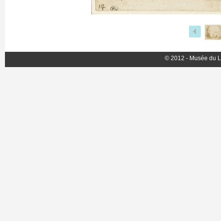
© 2012 - Musée du L