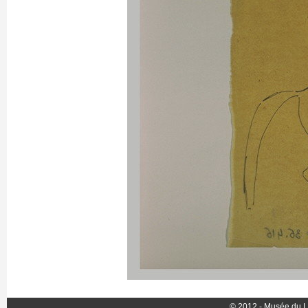
© 2012 - Musée du L