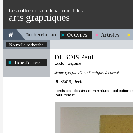
Les collections du département des
arts graphiques
Oeuvres
Artistes
Recherche sur :
Nouvelle recherche
DUBOIS Paul
Fiche d'oeuvre
Ecole française
Jeune garçon vêtu à l'antique, à cheval
RF 36416, Recto
Fonds des dessins et miniatures, collection 
Petit format