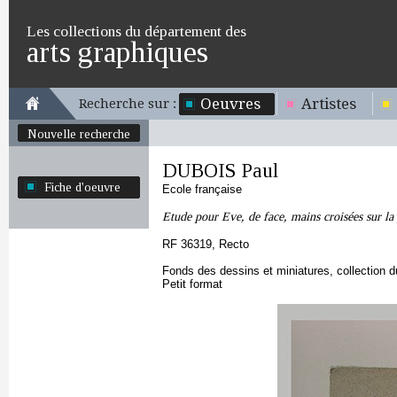
Les collections du département des
arts graphiques
Oeuvres
Artistes
Recherche sur :
Nouvelle recherche
DUBOIS Paul
Fiche d'oeuvre
Ecole française
Etude pour Eve, de face, mains croisées sur la 
RF 36319, Recto
Fonds des dessins et miniatures, collection 
Petit format