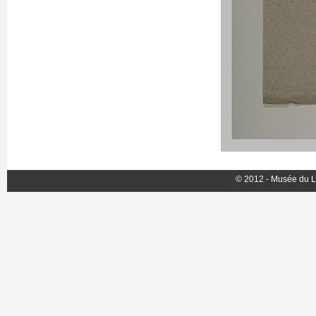
© 2012 - Musée du L