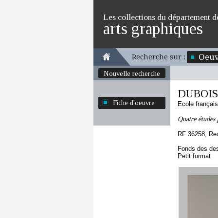
Les collections du département d
arts graphiques
Oeuv
Recherche sur :
Nouvelle recherche
DUBOIS
Fiche d'oeuvre
Ecole françai
Quatre études 
RF 36258, Re
Fonds des des
Petit format