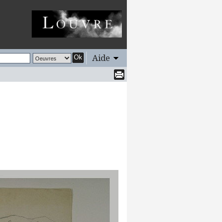
Aide
Ok