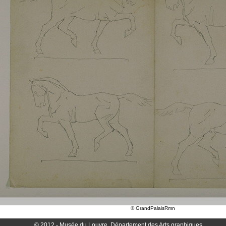
© GrandPalaisRmn
© 2012 - Musée du Louvre, Département des Arts graphiques