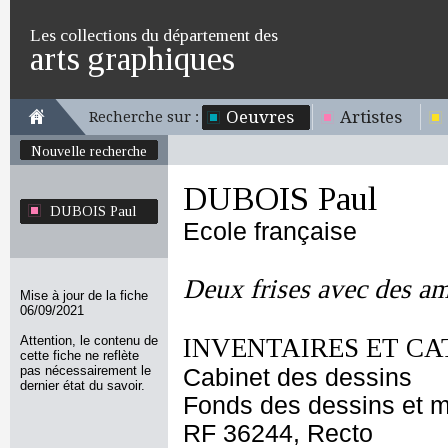
Les collections du département des
arts graphiques
Oeuvres
Artistes
Recherche sur :
Nouvelle recherche
DUBOIS Paul
DUBOIS Paul
Ecole française
Deux frises avec des a
Mise à jour de la fiche
06/09/2021
Attention, le contenu de
INVENTAIRES ET CA
cette fiche ne reflète
pas nécessairement le
Cabinet des dessins
dernier état du savoir.
Fonds des dessins et m
RF 36244, Recto