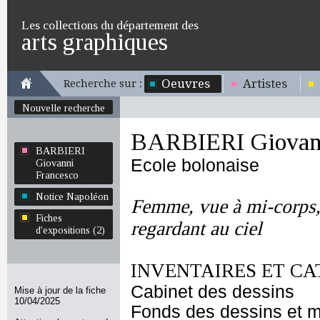
Les collections du département des
arts graphiques
Oeuvres
Artistes
Recherche sur :
Nouvelle recherche
BARBIERI Giovann
BARBIERI
Ecole bolonaise
Giovanni
Francesco
Notice Napoléon
Femme, vue à mi-corps, 
Fiches
regardant au ciel
d'expositions (2)
INVENTAIRES ET CA
Cabinet des dessins
Mise à jour de la fiche
10/04/2025
Fonds des dessins et m