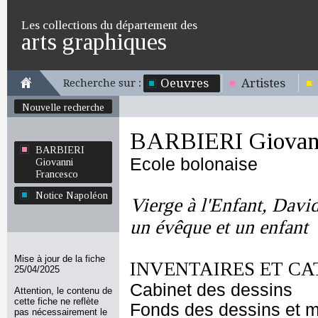
Les collections du département des
arts graphiques
Oeuvres
Artistes
Recherche sur :
Nouvelle recherche
BARBIERI Giovann
BARBIERI
Ecole bolonaise
Giovanni
Francesco
Notice Napoléon
Vierge à l'Enfant, David
un évêque et un enfant
Mise à jour de la fiche
INVENTAIRES ET CA
25/04/2025
Cabinet des dessins
Attention, le contenu de
cette fiche ne reflète
Fonds des dessins et m
pas nécessairement le