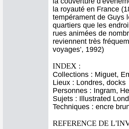
la couverture d'événeme
la royauté en France (1
tempérament de Guys le
quartiers que les endro
rues animées de nombreu
reviennent très fréque
voyages', 1992)
INDEX :
Collections : Miguet, E
Lieux : Londres, docks
Personnes : Ingram, He
Sujets : Illustrated Lon
Techniques : encre brun
REFERENCE DE L'IN