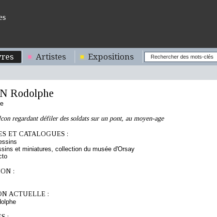
es
res
Artistes
Expositions
N Rodolphe
se
lcon regardant défiler des soldats sur un pont, au moyen-age
S ET CATALOGUES :
essins
sins et miniatures, collection du musée d'Orsay
cto
ON :
ON ACTUELLE :
olphe
S :