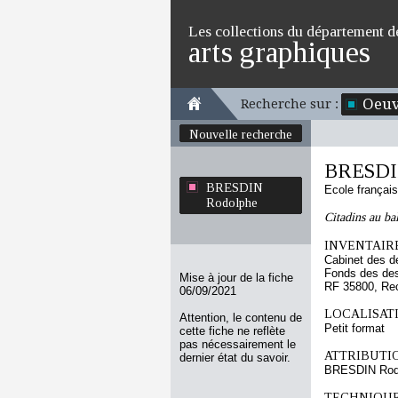
Les collections du département d
arts graphiques
Oeuv
Recherche sur :
Nouvelle recherche
BRESDI
BRESDIN
Ecole françai
Rodolphe
Citadins au ba
INVENTAIRE
Cabinet des d
Fonds des des
Mise à jour de la fiche
RF 35800, Re
06/09/2021
LOCALISATI
Attention, le contenu de
Petit format
cette fiche ne reflète
pas nécessairement le
ATTRIBUTI
dernier état du savoir.
BRESDIN Rod
TECHNIQUE