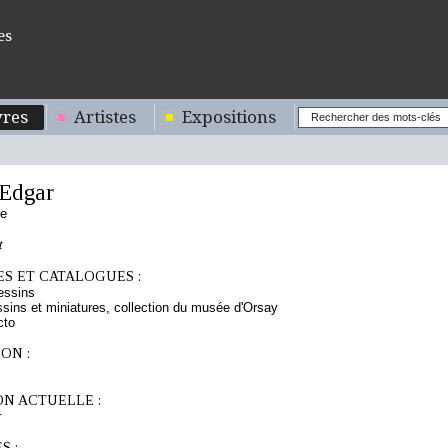
es
res
Artistes
Expositions
Edgar
se
t
S ET CATALOGUES :
essins
sins et miniatures, collection du musée d'Orsay
cto
ON :
ON ACTUELLE :
r
S :