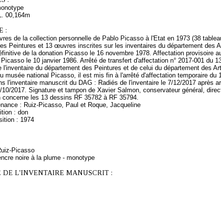
monotype
L. 00,164m
 :
es de la collection personnelle de Pablo Picasso à l'Etat en 1973 (38 tableau
es Peintures et 13 œuvres inscrites sur les inventaires du département des 
éfinitive de la donation Picasso le 16 novembre 1978. Affectation provisoire
 Picasso le 10 janvier 1986. Arrêté de transfert d'affectation n° 2017-001 du 
e l'inventaire du département des Peintures et de celui du département des Art
 du musée national Picasso, il est mis fin à l'arrêté d'affectation temporaire du
s l'inventaire manuscrit du DAG : Radiés de l'inventaire le 7/12/2017 après ar
/10/2017. Signature et tampon de Xavier Salmon, conservateur général, direc
on concerne les 13 dessins RF 35782 à RF 35794.
enance : Ruiz-Picasso, Paul et Roque, Jacqueline
tion : don
ition : 1974
Ruiz-Picasso
encre noire à la plume - monotype
 DE L'INVENTAIRE MANUSCRIT :