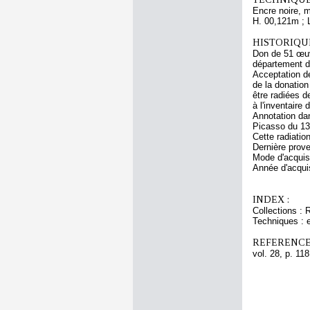
Encre noire, 
H. 00,121m ; 
HISTORIQUE
Don de 51 œuvr
département d
Acceptation d
de la donation
être radiées d
à l'inventaire
Annotation dan
Picasso du 13
Cette radiati
Dernière prov
Mode d'acquisi
Année d'acquis
INDEX :
Collections : 
Techniques : 
REFERENCE
vol. 28, p. 118