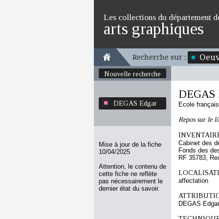
Les collections du département d
arts graphiques
Oeuv
Recherche sur :
Nouvelle recherche
DEGAS 
DEGAS Edgar
Ecole françai
Repos sur le li
INVENTAIRE
Cabinet des d
Mise à jour de la fiche
Fonds des des
10/04/2025
RF 35783, Re
Attention, le contenu de
LOCALISATI
cette fiche ne reflète
affectation
pas nécessairement le
dernier état du savoir.
ATTRIBUTI
DEGAS Edga
TECHNIQUE