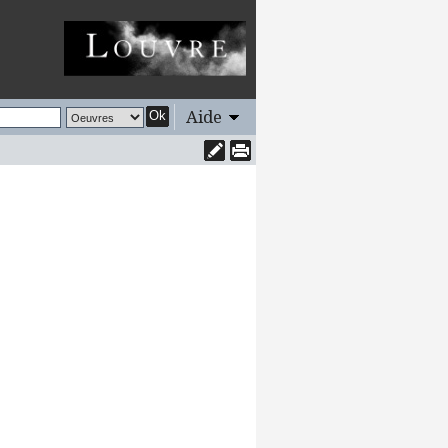
Aide
Ok