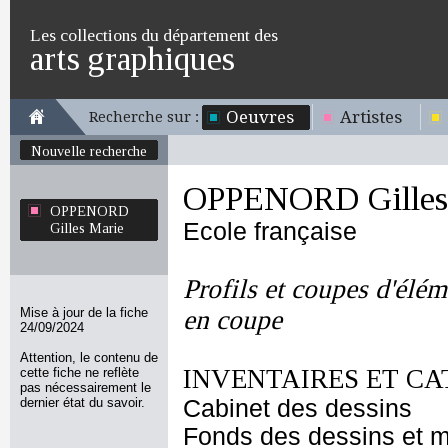
Les collections du département des
arts graphiques
Oeuvres
Artistes
Recherche sur :
Nouvelle recherche
OPPENORD Gilles
OPPENORD
Ecole française
Gilles Marie
Profils et coupes d'élé
Mise à jour de la fiche
en coupe
24/09/2024
Attention, le contenu de
INVENTAIRES ET CA
cette fiche ne reflète
pas nécessairement le
dernier état du savoir.
Cabinet des dessins
Fonds des dessins et m