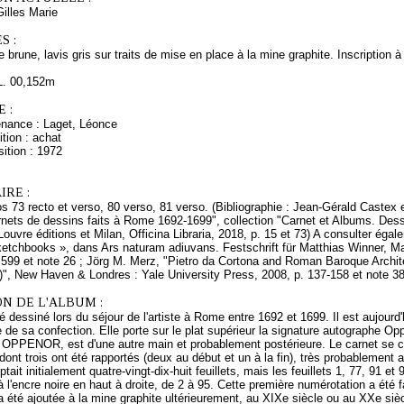
lles Marie
S :
 brune, lavis gris sur traits de mise en place à la mine graphite. Inscription à 
L. 00,152m
 :
enance : Laget, Léonce
tion : achat
ition : 1972
RE :
ios 73 recto et verso, 80 verso, 81 verso. (Bibliographie : Jean-Gérald Castex 
nets de dessins faits à Rome 1692-1699", collection "Carnet et Albums. Des
Louvre éditions et Milan, Officina Libraria, 2018, p. 15 et 73) A consulter ég
etchbooks », dans Ars naturam adiuvans. Festschrift für Matthias Winner, Ma
 599 et note 26 ; Jörg M. Merz, "Pietro da Cortona and Roman Baroque Architect
", New Haven & Londres : Yale University Press, 2008, p. 137-158 et note 38 
N DE L'ALBUM :
é dessiné lors du séjour de l'artiste à Rome entre 1692 et 1699. Il est aujourd
de sa confection. Elle porte sur le plat supérieur la signature autographe Oppe
PENOR, est d'une autre main et probablement postérieure. Le carnet se com
, dont trois ont été rapportés (deux au début et un à la fin), très probablemen
tait initialement quatre-vingt-dix-huit feuillets, mais les feuillets 1, 77, 91
 l'encre noire en haut à droite, de 2 à 95. Cette première numérotation a été f
été ajoutée à la mine graphite ultérieurement, au XIXe siècle ou au XXe siècle,