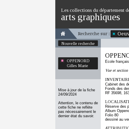
Les collections du département d
arts graphiques
Oeuv
Recherche sur :
Nouvelle recherche
OPPENOR
OPPENORD
Ecole françai
Gilles Marie
Vue et section 
INVENTAIRE
Cabinet des d
Fonds des des
Mise à jour de la fiche
RF 35698, 16
24/09/2024
LOCALISATI
Attention, le contenu de
Réserve des p
cette fiche ne reflète
Album Oppenor
pas nécessairement le
Folio 80
dernier état du savoir.
dessiné au ve
ATTRIBUTI