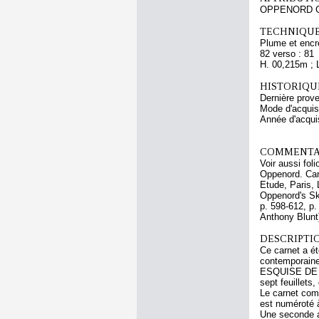
OPPENORD Gi
TECHNIQUE
Plume et encre
82 verso : 81
H. 00,215m ; 
HISTORIQUE
Dernière prov
Mode d'acquisi
Année d'acquis
COMMENTAI
Voir aussi fol
Oppenord. Car
Etude, Paris, 
Oppenord's Sk
p. 598-612, p.
Anthony Blunt)
DESCRIPTIO
Ce carnet a ét
contemporaine 
ESQUISE DE OP
sept feuillets
Le carnet comp
est numéroté à
Une seconde a 