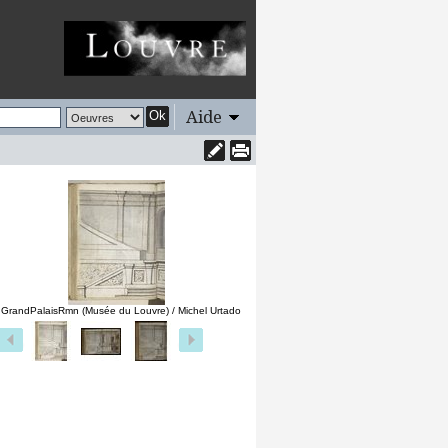
Aide
Ok
 GrandPalaisRmn (Musée du Louvre) / Michel Urtado