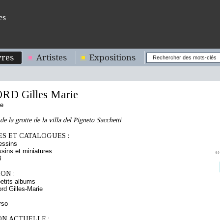
es
res
Artistes
Expositions
D Gilles Marie
se
de la grotte de la villa del Pigneto Sacchetti
S ET CATALOGUES :
essins
sins et miniatures
©
3
ON :
etits albums
d Gilles-Marie
rso
ON ACTUELLE :