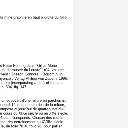
la mine graphite en haut à droite du folio
et Peter Fuhring dans "Gilles-Marie
sins du musée du Louvre", n°4, volume
alement : Joseph Connors, «Borromini in
yence : Verlag Philipp von Zabern, 1996,
ure (incorporating a draft of the late
p. 304, fig. 147
'hui recouvert d'une reliure en parchemin,
nord. L'inscription au dos de la reliure,
pose aujourd'hui de quatre-vingt-dix-
t au cours du XIXe siècle ou au XXe siècle.
 et 94 sont manquants. Chacun des rectos
aite très certainement au XVIIIe siècle.
 du folio 78 au folio 98, pour pallier