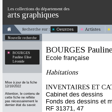
Les collections du département des
arts graphiques
Oeuvres
Artistes
Recherche sur :
Nouvelle recherche
BOURGES Pauline 
BOURGES
Ecole française
Pauline Elise
Léonide
Habitations
Mise à jour de la fiche
INVENTAIRES ET CA
12/10/2022
Cabinet des dessins
Attention, le contenu de
cette fiche ne reflète
Fonds des dessins et m
pas nécessairement le
dernier état du savoir.
RF 31371, 47