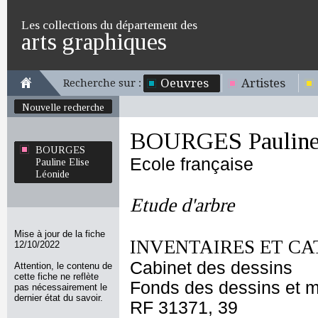
Les collections du département des
arts graphiques
Oeuvres
Artistes
Recherche sur :
Nouvelle recherche
BOURGES Pauline 
BOURGES
Ecole française
Pauline Elise
Léonide
Etude d'arbre
Mise à jour de la fiche
INVENTAIRES ET CA
12/10/2022
Cabinet des dessins
Attention, le contenu de
cette fiche ne reflète
Fonds des dessins et m
pas nécessairement le
dernier état du savoir.
RF 31371, 39