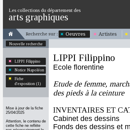
Les collections du département des
arts graphiques
Oeuvres
Artistes
Recherche sur :
Nouvelle recherche
LIPPI Filippino
LIPPI Filippino
Ecole florentine
Notice Napoléon
Fiche
Etude de femme, marcha
d'exposition (1)
des pieds à la ceinture
INVENTAIRES ET CA
Mise à jour de la fiche
25/04/2025
Cabinet des dessins
Attention, le contenu de
Fonds des dessins et m
cette fiche ne reflète
pas nécessairement le