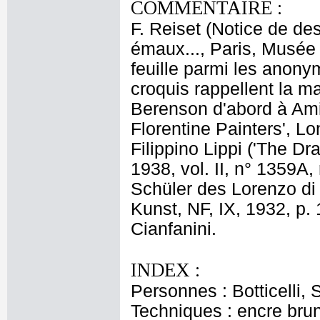
COMMENTAIRE :
F. Reiset (Notice de des
émaux..., Paris, Musée 
feuille parmi les anony
croquis rappellent la ma
Berenson d'abord à Ami
Florentine Painters', Lon
Filippino Lippi ('The Dr
1938, vol. II, n° 1359A, 
Schüler des Lorenzo di
Kunst, NF, IX, 1932, p. 
Cianfanini.
INDEX :
Personnes : Botticelli,
Techniques : encre bru