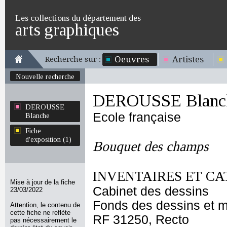
Les collections du département des
arts graphiques
Oeuvres
Artistes
Recherche sur :
Nouvelle recherche
DEROUSSE Blanc
DEROUSSE
Ecole française
Blanche
Fiche
d'exposition (1)
Bouquet des champs
INVENTAIRES ET CA
Mise à jour de la fiche
Cabinet des dessins
23/03/2022
Fonds des dessins et m
Attention, le contenu de
cette fiche ne reflète
RF 31250, Recto
pas nécessairement le