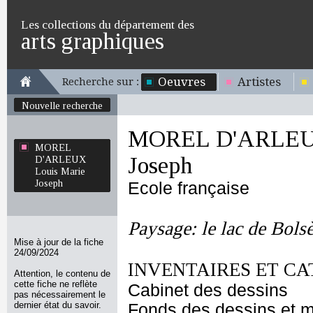
Les collections du département des
arts graphiques
Oeuvres
Artistes
Recherche sur :
Nouvelle recherche
MOREL D'ARLEUX
MOREL
Joseph
D'ARLEUX
Louis Marie
Joseph
Ecole française
Paysage: le lac de Bols
Mise à jour de la fiche
24/09/2024
INVENTAIRES ET CA
Attention, le contenu de
cette fiche ne reflète
Cabinet des dessins
pas nécessairement le
dernier état du savoir.
Fonds des dessins et m