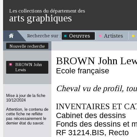
Les collections du département des
arts graphiques
Oeuvres
Artistes
Recherche sur :
Nouvelle recherche
BROWN John Lew
BROWN John
Ecole française
Lewis
Cheval vu de profil, to
Mise à jour de la fiche
10/12/2024
INVENTAIRES ET CA
Attention, le contenu de
Cabinet des dessins
cette fiche ne reflète
pas nécessairement le
Fonds des dessins et m
dernier état du savoir.
RF 31214.BIS, Recto