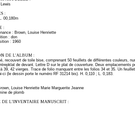
Lewis
S :
L. 00,180m
 :
enance : Brown, Louise Henriette
tion : don
ition : 1960
N DE L'ALBUM :
, recouvert de toile bise, comprenant 50 feuillets de différentes couleurs, nu
ontrepklat de devant. Lettre D sur le plat de couverture. Deux emplacements pou
 à 39, 42 vierges. Trace de folio manquant entre les folios 34 et 35. Un feuille
lui-ci (le dessin porte le numéro RF 31214 bis). H. 0,110 ; L. 0,183.
Brown, Louise Henriette Marie Marguerite Jeanne
mine de plomb
 DE L'INVENTAIRE MANUSCRIT :