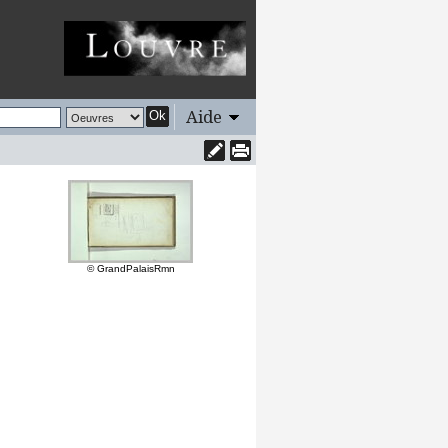
Aide
Ok
© GrandPalaisRmn