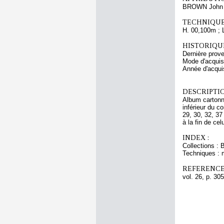
BROWN John 
TECHNIQUE
H. 00,100m ; 
HISTORIQUE
Dernière prov
Mode d'acquisi
Année d'acquis
DESCRIPTIO
Album cartonné
inférieur du c
29, 30, 32, 37
à la fin de ce
INDEX :
Collections : 
Techniques : 
REFERENCE
vol. 26, p. 305