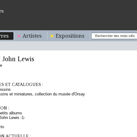
es
res
Artistes
Expositions
John Lewis
se
S ET CATALOGUES :
essins
sins et miniatures, collection du musée d'Orsay
ON :
etits albums
ohn Lewis -1-
cto
ON ACTUELLE :