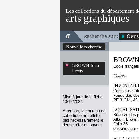
Les collections du département d
arts graphiques
Oeuv
Recherche sur :
Nouvelle recherche
BROWN 
BROWN John
Ecole françai
Lewis
Cadres
INVENTAIRE
Cabinet des d
Fonds des des
Mise à jour de la fiche
RF 31214, 43
10/12/2024
LOCALISATI
Attention, le contenu de
Réserve des p
cette fiche ne reflète
Album Brown J
pas nécessairement le
Folio 35
dernier état du savoir.
dessiné au re
ATTRIBUTI