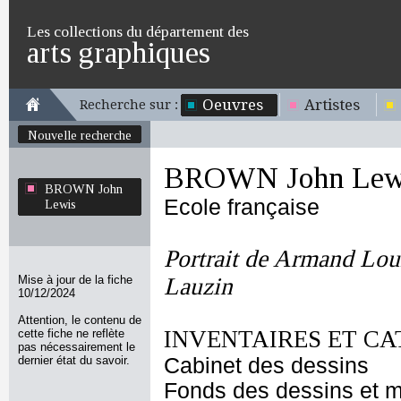
Les collections du département des
arts graphiques
Oeuvres
Artistes
Recherche sur :
Nouvelle recherche
BROWN John Lew
BROWN John
Ecole française
Lewis
Portrait de Armand Lou
Mise à jour de la fiche
Lauzin
10/12/2024
Attention, le contenu de
INVENTAIRES ET CA
cette fiche ne reflète
pas nécessairement le
dernier état du savoir.
Cabinet des dessins
Fonds des dessins et m