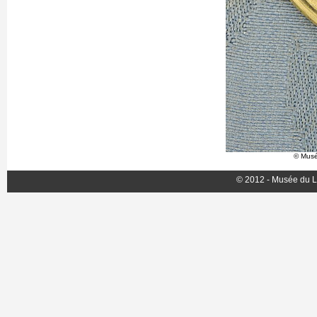
© Musé
© 2012 - Musée du L