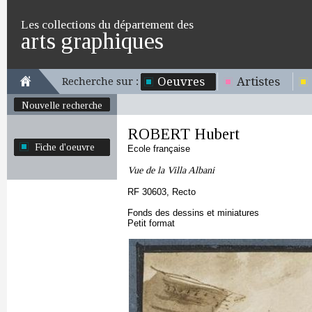
Les collections du département des
arts graphiques
Oeuvres
Artistes
Recherche sur :
Nouvelle recherche
ROBERT Hubert
Fiche d'oeuvre
Ecole française
Vue de la Villa Albani
RF 30603, Recto
Fonds des dessins et miniatures
Petit format