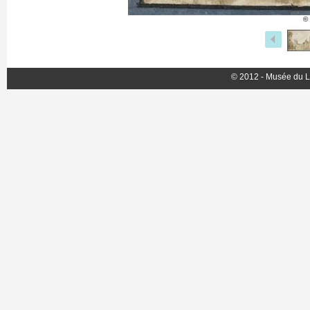
©
© 2012 - Musée du L