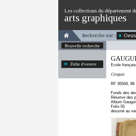
Les collections du département d
arts graphiques
Oeuv
Recherche sur :
Nouvelle recherche
GAUGUI
Fiche d'oeuvre
Ecole françai
Croquis
RF 30569, 98
Fonds des des
Réserve des p
Album Gauguin
Folio 55
dessiné au ve