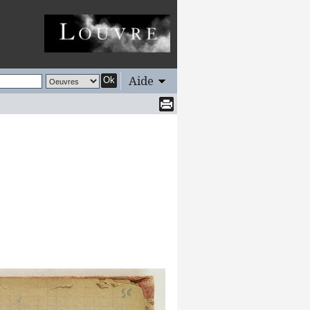
Aide
Ok