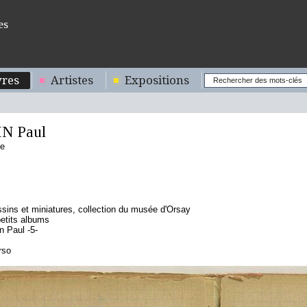
es
res
Artistes
Expositions
N Paul
se
sins et miniatures, collection du musée d'Orsay
etits albums
 Paul -5-
rso