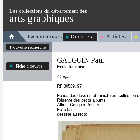
Les collections du département des
arts graphiques
Oeuvres
Artistes
Recherche sur :
Nouvelle recherche
GAUGUIN Paul
Fiche d'oeuvre
Ecole française
Croquis
RF 30569, 97
Fonds des dessins et miniatures, collection 
Réserve des petits albums
Album Gauguin Paul -5-
Folio 55
dessiné au recto