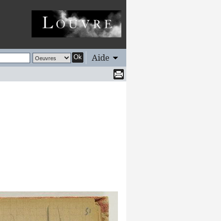
Aide
Ok