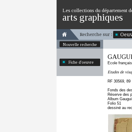
Les collections du département d
arts graphiques
Oeuv
Recherche sur :
Nouvelle recherche
GAUGUI
Fiche d'oeuvre
Ecole françai
Etudes de visa
RF 30569, 89
Fonds des des
Réserve des p
Album Gauguin
Folio 51
dessiné au re