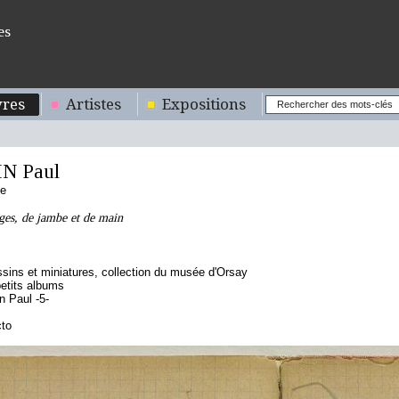
es
res
Artistes
Expositions
N Paul
se
ges, de jambe et de main
sins et miniatures, collection du musée d'Orsay
etits albums
 Paul -5-
cto