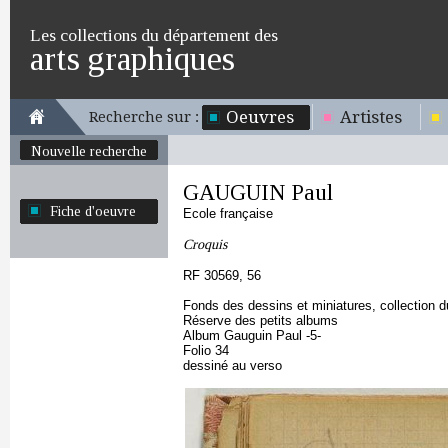
Les collections du département des
arts graphiques
Oeuvres
Artistes
Recherche sur :
Nouvelle recherche
GAUGUIN Paul
Fiche d'oeuvre
Ecole française
Croquis
RF 30569, 56
Fonds des dessins et miniatures, collection 
Réserve des petits albums
Album Gauguin Paul -5-
Folio 34
dessiné au verso