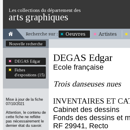
Les collections du département des
arts graphiques
Oeuvres
Artistes
Recherche sur :
Nouvelle recherche
DEGAS Edgar
DEGAS Edgar
Ecole française
Fiches
d'expositions (15)
Trois danseuses nues
INVENTAIRES ET CA
Mise à jour de la fiche
07/10/2021
Cabinet des dessins
Attention, le contenu de
Fonds des dessins et m
cette fiche ne reflète
pas nécessairement le
RF 29941, Recto
dernier état du savoir.