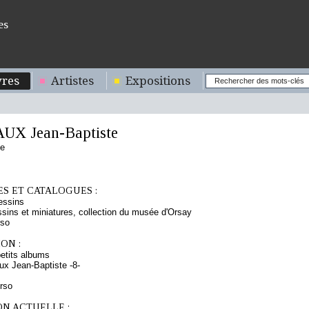
es
res
Artistes
Expositions
X Jean-Baptiste
se
S ET CATALOGUES :
essins
sins et miniatures, collection du musée d'Orsay
rso
ON :
etits albums
x Jean-Baptiste -8-
erso
ON ACTUELLE :