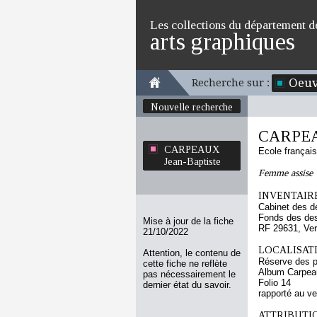
Les collections du département d
arts graphiques
Oeuv
Recherche sur :
Nouvelle recherche
CARPEAU
CARPEAUX
Ecole françai
Jean-Baptiste
Femme assise
INVENTAIRE
Cabinet des d
Fonds des des
Mise à jour de la fiche
RF 29631, Ve
21/10/2022
LOCALISATI
Attention, le contenu de
Réserve des p
cette fiche ne reflète
Album Carpeau
pas nécessairement le
Folio 14
dernier état du savoir.
rapporté au v
ATTRIBUTI