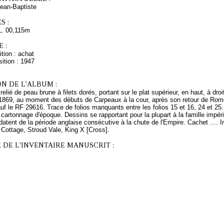
an-Baptiste
S :
L. 00,115m
 :
tion : achat
ition : 1947
N DE L'ALBUM :
relié de peau brune à filets dorés, portant sur le plat supérieur, en haut, à dro
 1869, au moment des débuts de Carpeaux à la cour, après son retour de Rom
uf le RF 29616. Trace de folios manquants entre les folios 15 et 16, 24 et 25
 cartonnage d'époque. Dessins se rapportant pour la plupart à la famille impéri
atent de la période anglaise consécutive à la chute de l'Empire. Cachet .... I
Cottage, Stroud Vale, King X [Cross].
 DE L'INVENTAIRE MANUSCRIT :