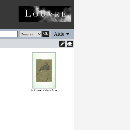
Aide
Ok
© GrandPalaisRmn