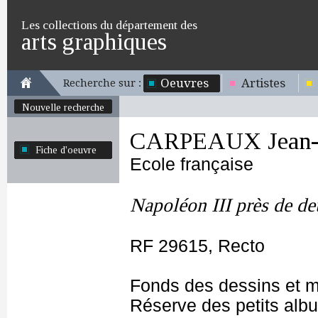
Les collections du département des
arts graphiques
Oeuvres
Artistes
Recherche sur :
Nouvelle recherche
CARPEAUX Jean-B
Fiche d'oeuvre
Ecole française
Napoléon III près de de
RF 29615, Recto
Fonds des dessins et m
Réserve des petits alb