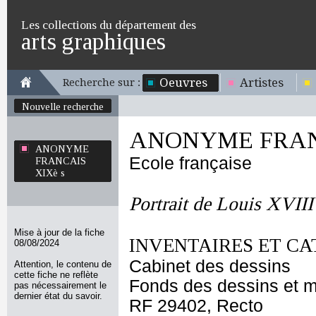
Les collections du département des
arts graphiques
Oeuvres
Artistes
Recherche sur :
Nouvelle recherche
ANONYME FRANC
ANONYME
Ecole française
FRANCAIS
XIXè s
Portrait de Louis XVIII
Mise à jour de la fiche
INVENTAIRES ET CA
08/08/2024
Cabinet des dessins
Attention, le contenu de
cette fiche ne reflète
Fonds des dessins et m
pas nécessairement le
dernier état du savoir.
RF 29402, Recto