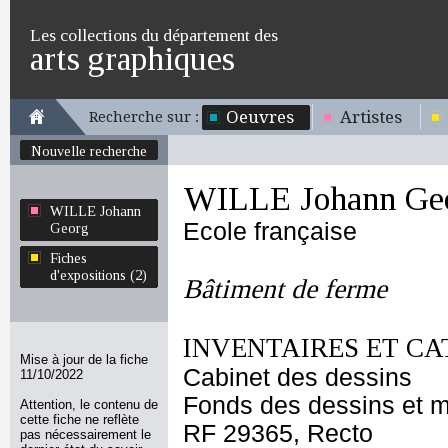
Les collections du département des
arts graphiques
Oeuvres
Artistes
Recherche sur :
Nouvelle recherche
WILLE Johann Ge
WILLE Johann
Ecole française
Georg
Fiches
d'expositions (2)
Bâtiment de ferme
INVENTAIRES ET CA
Mise à jour de la fiche
Cabinet des dessins
11/10/2022
Fonds des dessins et m
Attention, le contenu de
cette fiche ne reflète
RF 29365, Recto
pas nécessairement le