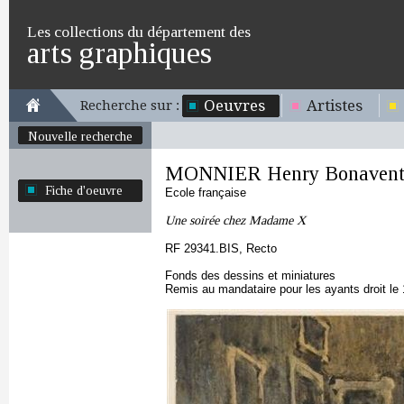
Les collections du département des
arts graphiques
Oeuvres
Artistes
Recherche sur :
Nouvelle recherche
MONNIER Henry Bonavent
Fiche d'oeuvre
Ecole française
Une soirée chez Madame X
RF 29341.BIS, Recto
Fonds des dessins et miniatures
Remis au mandataire pour les ayants droit le