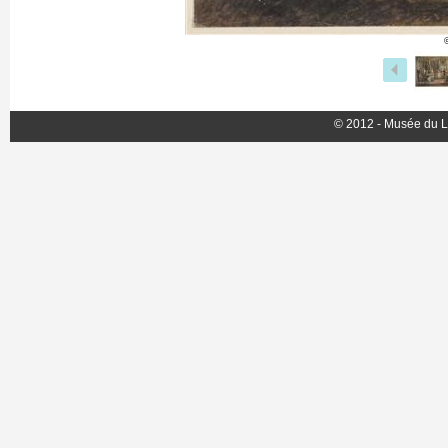
© 2012 - Musée du L