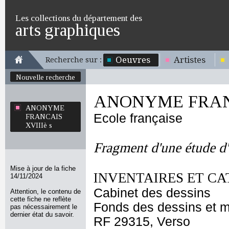
Les collections du département des
arts graphiques
Oeuvres
Artistes
Recherche sur :
Nouvelle recherche
ANONYME FRANC
ANONYME
Ecole française
FRANCAIS
XVIIIè s
Fragment d'une étude d
Mise à jour de la fiche
INVENTAIRES ET CA
14/11/2024
Cabinet des dessins
Attention, le contenu de
cette fiche ne reflète
Fonds des dessins et m
pas nécessairement le
dernier état du savoir.
RF 29315, Verso