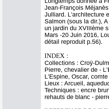
Longtemps donnée à Fran
Jean-François Méjanès 
Julliard. L'architecture
Salmon (sous la dir.), 
un jardin du XVIIIème s
Mars -20 Juin 2016, Lou
détail reproduit p.56).
INDEX :
Collections : Croÿ-Dulm
Pierre, chevalier de - 
L'Espine, Oscar, comte
Lieux : Arcueil, aquedu
Techniques : encre brune
rehauts de blanc - pier