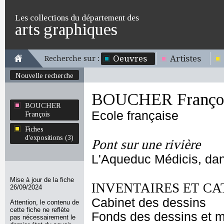
Les collections du département des
arts graphiques
Oeuvres
Artistes
Recherche sur :
Nouvelle recherche
BOUCHER Franço
BOUCHER
Ecole française
François
Fiches
d'expositions (3)
Pont sur une rivière
L'Aqueduc Médicis, dans
Mise à jour de la fiche
INVENTAIRES ET CA
26/09/2024
Cabinet des dessins
Attention, le contenu de
cette fiche ne reflète
Fonds des dessins et m
pas nécessairement le