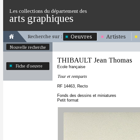
Les collections du département des
arts graphiques
Oeuvres
Artistes
Recherche sur :
Nouvelle recherche
THIBAULT Jean Thomas
Fiche d'oeuvre
Ecole française
Tour et remparts
RF 14463, Recto
Fonds des dessins et miniatures
Petit format