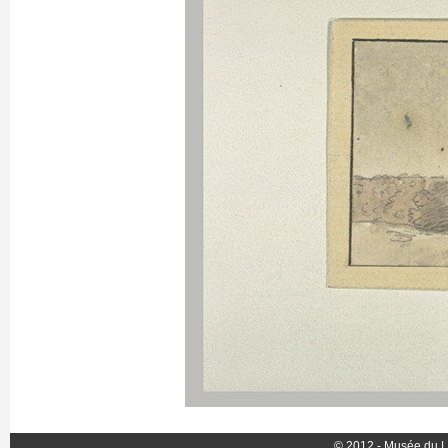
© 2012 - Musée du L